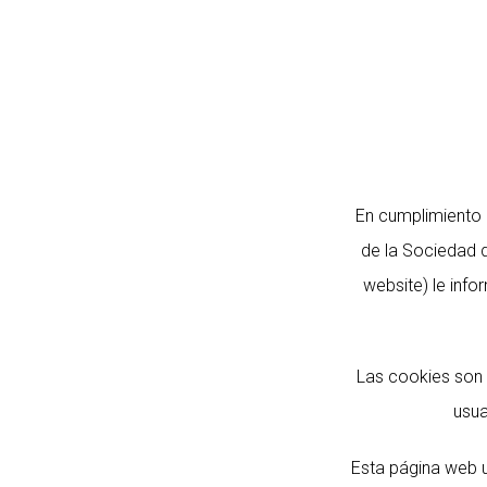
ENJOYTUREVISTA
En cumplimiento c
de la Sociedad 
website) le info
Las cookies son 
usua
Esta página web u