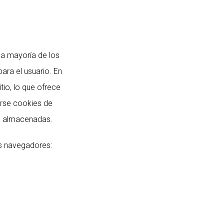
 la mayoría de los
ara el usuario. En
io, lo que ofrece
arse cookies de
ya almacenadas.
es navegadores: