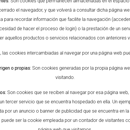
ntes:
Son cookies que permanecen almacenadas en el espacio 
cerrado el navegador, y que volverá a consultar dicha página we
a para recordar información que facilite la navegación (accede
ecesidad de hacer el proceso de login) o la prestación de un ser
er aquellos productos o servicios relacionados con anteriores vi
 las cookies intercambiadas al navegar por una página web pue
igen o propias:
Son cookies generadas por la propia página we
visitando.
os:
Son cookies que se reciben al navegar por esa página web,
un tercer servicio que se encuentra hospedado en ella. Un ejemp
 por un anuncio o banner de publicidad que se encuentra en l
o puede ser la cookie empleada por un contador de visitantes co
página web que visitamos.