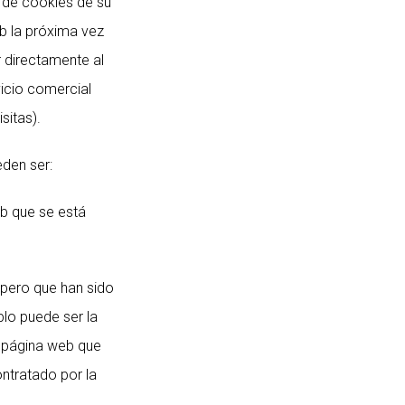
de cookies de su
b la próxima vez
r directamente al
vicio comercial
sitas).
den ser:
b que se está
 pero que han sido
lo puede ser la
a página web que
ntratado por la