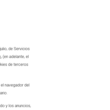
La Revista
Servicios
Precios
Contacto
ulio, de Servicios
m
, (en adelante, el
okies de terceros
 el navegador del
ario.
do y los anuncios,