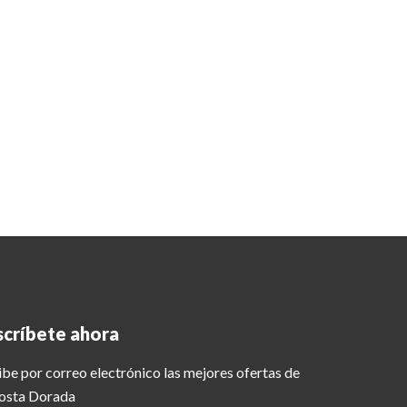
scríbete ahora
be por correo electrónico las mejores ofertas de
Costa Dorada